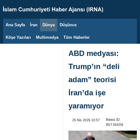
Ana Sayfa
İran
Dünya
Düşünce
6 Ağustos 2026
Köşe Yazıları
Multimedya
Tüm Haberler
ABD medyası:
Trump’ın “deli
adam” teorisi
İran’da işe
yaramıyor
News ID:
25 Nis 2026 10:57
86136606