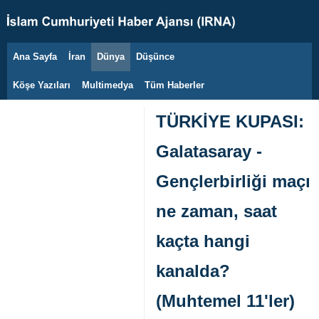
Ana Sayfa
İran
Dünya
Düşünce
9 Ağustos 2026
Köşe Yazıları
Multimedya
Tüm Haberler
TÜRKİYE KUPASI:
Galatasaray -
Gençlerbirliği maçı
ne zaman, saat
kaçta hangi
kanalda?
(Muhtemel 11'ler)