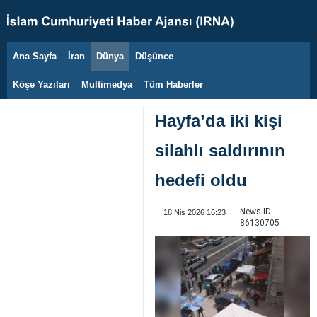
Ana Sayfa
İran
Dünya
Düşünce
6 Ağustos 2026
Köşe Yazıları
Multimedya
Tüm Haberler
Hayfa’da iki kişi
silahlı saldırının
hedefi oldu
News ID:
18 Nis 2026 16:23
86130705