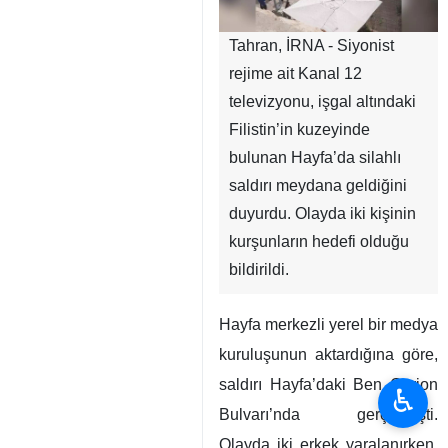
Tahran, İRNA - Siyonist
rejime ait Kanal 12
televizyonu, işgal altındaki
Filistin’in kuzeyinde
bulunan Hayfa’da silahlı
saldırı meydana geldiğini
duyurdu. Olayda iki kişinin
kurşunların hedefi olduğu
bildirildi.
Hayfa merkezli yerel bir medya
kuruluşunun aktardığına göre,
saldırı Hayfa’daki Ben Gurion
♿︎
Bulvarı’nda gerçekleşti.
Olayda iki erkek yaralanırken,