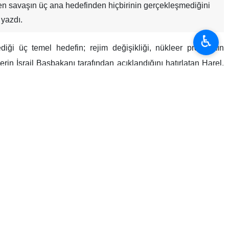
en savaşın üç ana hedefinden hiçbirinin gerçekleşmediğini
 yazdı.
♿︎
diği üç temel hedefin; rejim değişikliği, nükleer programın
rin İsrail Başbakanı tarafından açıklandığını hatırlatan Harel,
n güçlü bir konuma gelerek ABD’ye baskı yaptığı ve İsrail’i
r davrandığı ve ABD Başkanı ’ın da bu yaklaşımı benimsediği
rdiği, İsrailli uzmanların ise müzakereler sürecinde anlaşmaya
önceki sert söylemlerinin aksine artık savaşın sürdürülmesinden