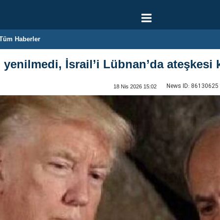
Tüm Haberler
an yenilmedi, İsrail’i Lübnan’da ateşkesi
News ID:
86130625
18 Nis 2026 15:02