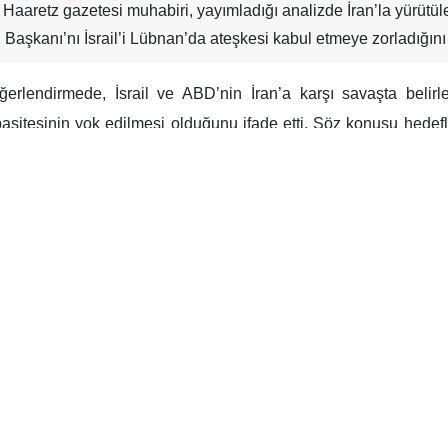
aaretz gazetesi muhabiri, yayımladığı analizde İran’la yürütül
D Başkanı’nı İsrail’i Lübnan’da ateşkesi kabul etmeye zorladığını
rlendirmede, İsrail ve ABD’nin İran’a karşı savaşta belirle
asitesinin yok edilmesi olduğunu ifade etti. Söz konusu hedefle
hiçbirinin gerçekleşmediğini vurguladı. Buna karşın Tahran’ı
orladığı belirtildi.
Tahran’daki siyasi sistemin değişimi konusunda aşırı iyimse
ndan gazetecilerin olası bir İran-ABD anlaşmasını gündeme geti
ğını değerlendirdiği aktarıldı. Aynı uzmanlar, ABD Başkanı’nın 