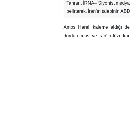
Tahran, İRNA– Siyonist medya H
belirterek, İran’ın talebinin AB
Amos Harel, kaleme aldığı değe
durdurulması ve İran’ın füze kap
savaşın sonunda bu hedeflerin 
Lübnan’da ateşkesi kabul etmeye z
Haberde ayrıca, Netanyahu’nun 
ifade edildi. Ancak savaşın ardı
varılmasının ihtimal dışı olmadı
yana olmadığını belirtiyor.
Dünya
Batı Asya
0 Persons