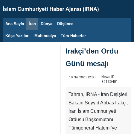
Ana Sayfa
İran
Dünya
Düşünce
8 Ağustos 2026
Köşe Yazıları
Multimedya
Tüm Haberler
Irakçi’den Ordu
Günü mesajı
News ID:
18 Nis 2026 12:03
86130401
Tahran, İRNA - İran Dışişleri
Bakanı Seyyid Abbas Irakçi,
İran İslam Cumhuriyeti
Ordusu Başkomutanı
Tümgeneral Hatemi’ye