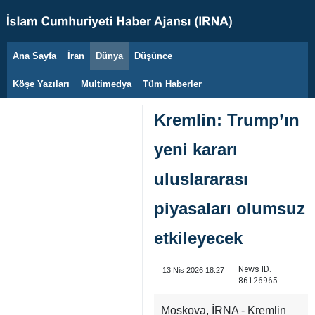
Ana Sayfa
İran
Dünya
Düşünce
8 Ağustos 2026
Köşe Yazıları
Multimedya
Tüm Haberler
Kremlin: Trump’ın
yeni kararı
uluslararası
piyasaları olumsuz
etkileyecek
News ID:
13 Nis 2026 18:27
86126965
Moskova, İRNA - Kremlin