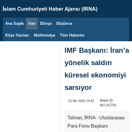
Ana Sayfa
İran
Dünya
Düşünce
7 Ağustos 2026
Köşe Yazıları
Multimedya
Tüm Haberler
IMF Başkanı: İran’a
yönelik saldırı
küresel ekonomiyi
sarsıyor
News ID:
13 Nis 2026 14:42
86126756
Tahran, İRNA - Uluslararası
Para Fonu Başkanı