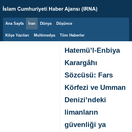
Ana Sayfa
İran
Dünya
Düşünce
6 Ağustos 2026
Köşe Yazıları
Multimedya
Tüm Haberler
Hatemü’l-Enbiya
Karargâhı
Sözcüsü: Fars
Körfezi ve Umman
Denizi’ndeki
limanların
güvenliği ya