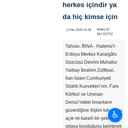
herkes içindir ya
da hiç kimse için
News ID:
13 Nis 2026 14:39
86126752
Tahran, İRNA - Hatemü’l-
Enbiya Merkez Karargâhı
Sözcüsü Devrim Muhafızı
Yarbay İbrahim Zülfikari,
İran İslam Cumhuriyeti
Silahlı Kuvvetleri’nin, Fars
Körfezi ve Umman
Denizi’ndeki limanların
güvenliğine ilişkin tutumunu
♿︎
açık ve kararlı bir şekilde
ortaya koyduğunu belirterek