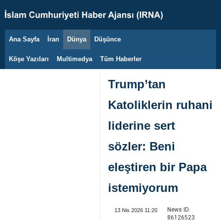
Ana Sayfa
İran
Dünya
Düşünce
9 Ağustos 2026
Köşe Yazıları
Multimedya
Tüm Haberler
Trump’tan
Katoliklerin ruhani
liderine sert
sözler: Beni
eleştiren bir Papa
istemiyorum
News ID:
13 Nis 2026 11:20
86126523