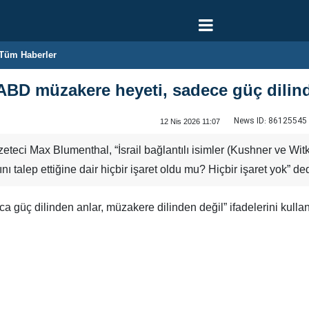
Tüm Haberler
 ABD müzakere heyeti, sadece güç dilin
News ID:
86125545
12 Nis 2026 11:07