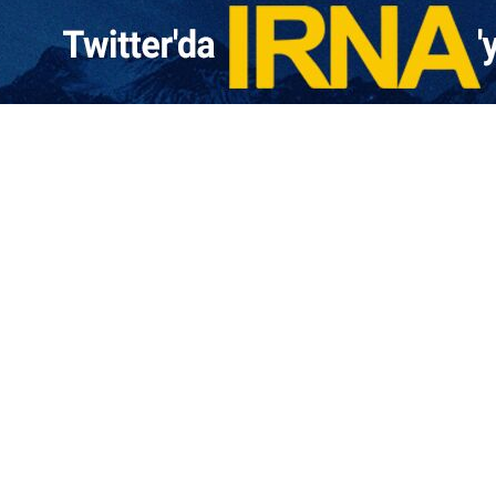
ın lideri Papa Leo XIV, İran’a yönelik savaşa ilişkin sert açıkl
masının nedeni olarak gösterdi ve barış çağrısında bulundu.
re Papa Leo XIV, “Artık bencillik ve para hırsı yeter! Güç gösteri
ıklamasında “ABD ve İsrail’in İran’a karşı savaşını alevlendi
n müzakere edin” çağrısında bulundu.
 ile İran arasında Pakistan’da başlayan müzakerelerin ilk gün
çekleştirdi.
 XIV, duasında ABD ya da Donald Trump’ın adını anmadı; anca
e gerekçelendiren” Trump ve Amerikalı yetkililere yönelik olduğu