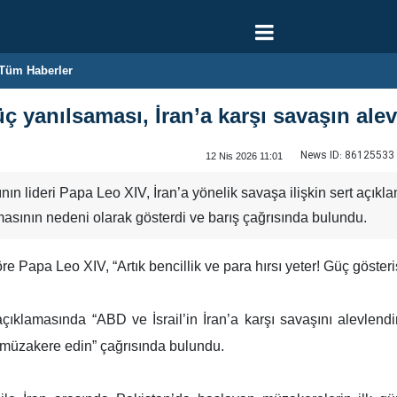
Tüm Haberler
ç yanılsaması, İran’a karşı savaşın al
News ID:
86125533
12 Nis 2026 11:01