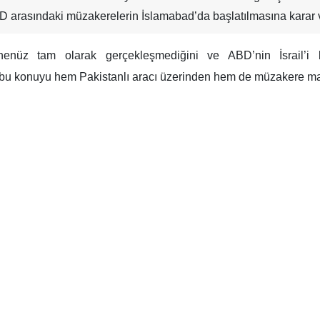
BD arasındaki müzakerelerin İslamabad’da başlatılmasına karar v
 henüz tam olarak gerçekleşmediğini ve ABD’nin İsrail
i bu konuyu hem Pakistanlı aracı üzerinden hem de müzakere mas
lik güvensizliğini dile getirerek ve ABD’nin önceki müzaker
 Pakistan’ın arabuluculuğunda katılmıştır.