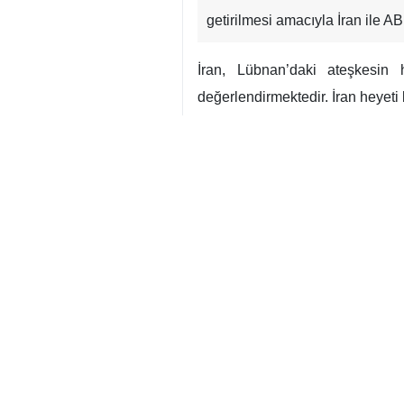
getirilmesi amacıyla İran ile A
İran, Lübnan’daki ateşkesin
değerlendirmektedir. İran heyet
İran heyeti, karşı tarafa yöne
bulundurarak, bu tur görüşmelere
İran
Politika
0 Persons