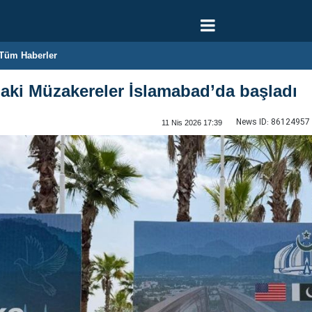
Tüm Haberler
daki Müzakereler İslamabad’da başladı
News ID:
86124957
11 Nis 2026 17:39