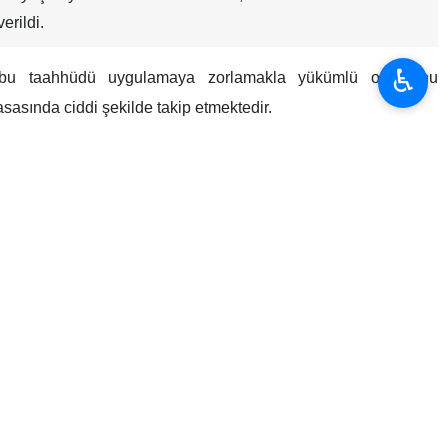
erildi.
♿︎
’i bu taahhüdü uygulamaya zorlamakla yükümlü olduğunu
asında ciddi şekilde takip etmektedir.
elerdeki taahhüt ihlallerine ilişkin deneyimini göz önünde