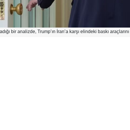
ğı bir analizde, Trump’ın İran’a karşı elindeki baskı araçlarını
nı yazdı.
ünümün tehlikeli biçimde Kasım ayında yapılacak ara seçimle
clisi’ndeki çoğunluğu korumakta şimdiden ciddi zorluklarla karşı
mp’ın bir anlaşmaya varma konusunda İran’a kıyasla çok daha 
eslimiyeti” ile sona ereceğini söylemiş olmasıyla çeliştiği vurgu