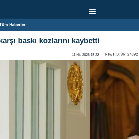
Tüm Haberler
arşı baskı kozlarını kaybetti
News ID:
86124892
11 Nis 2026 15:22