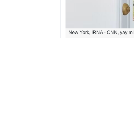
New York, İRNA - CNN, yayımladı
bu durumdan çıkış yolu aradığı
Haberde, karamsar ekonomik gör
Cumhuriyetçilerin Temsilciler Me
Genel tabloya bakıldığında, Tru
savaşın ancak İran’ın “koşulsuz t
Dünya
Amerika
0 Persons