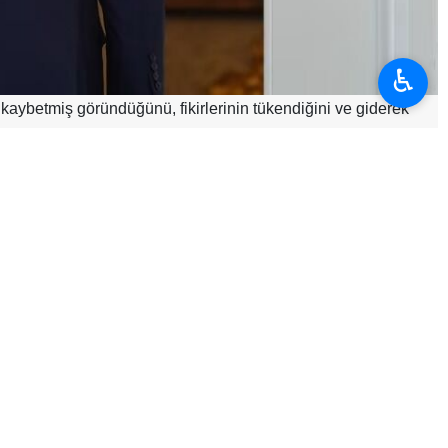
♿︎
 kaybetmiş göründüğünü, fikirlerinin tükendiğini ve giderek
re yaklaşabileceğine dikkat çekildi. Söz konusu seçimlerde
 karşıya olduğu ifade edildi.
istekli göründüğü belirtildi. Bu durumun, Trump’ın daha önce
landı.