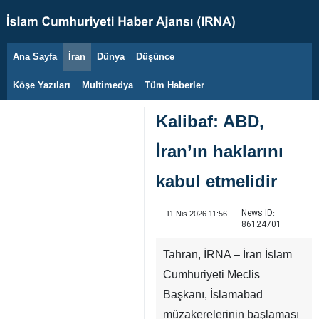
Ana Sayfa
İran
Dünya
Düşünce
8 Ağustos 2026
Köşe Yazıları
Multimedya
Tüm Haberler
Kalibaf: ABD,
İran’ın haklarını
kabul etmelidir
News ID:
11 Nis 2026 11:56
86124701
Tahran, İRNA – İran İslam
Cumhuriyeti Meclis
Başkanı, İslamabad
müzakerelerinin başlaması