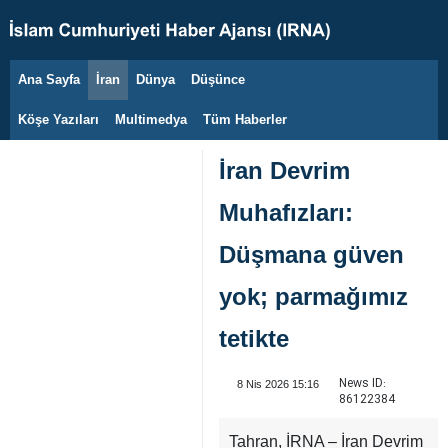
Ana Sayfa
İran
Dünya
Düşünce
7 Ağustos 2026
Köşe Yazıları
Multimedya
Tüm Haberler
İran Devrim
Muhafızları:
Düşmana güven
yok; parmağımız
tetikte
News ID:
8 Nis 2026 15:16
86122384
Tahran, İRNA – İran Devrim