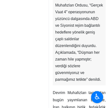
Muhafızları Ordusu, “Gerçek
Vaat 4” operasyonunun
yüzüncü dalgasında ABD
ve Siyonist rejim bağlantılı
hedeflere yönelik geniş
çaplı saldırılar
düzenlendiğini duyurdu.
Açıklamada, “Düşman her
zaman hile yapmıştır;
verdiği sözlere
güvenmiyoruz ve
parmağımız tetikte” denildi.
Devrim Muhafızları tarafından
♿︎
bugün yayımlanan bildiride,
İran halkının birlik, fedakârlık