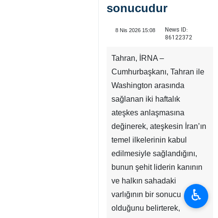
sonucudur
News ID:
8 Nis 2026 15:08
86122372
Tahran, İRNA –
Cumhurbaşkanı, Tahran ile
Washington arasında
sağlanan iki haftalık
ateşkes anlaşmasına
değinerek, ateşkesin İran’ın
temel ilkelerinin kabul
edilmesiyle sağlandığını,
bunun şehit liderin kanının
ve halkın sahadaki
♿︎
varlığının bir sonucu
olduğunu belirterek,