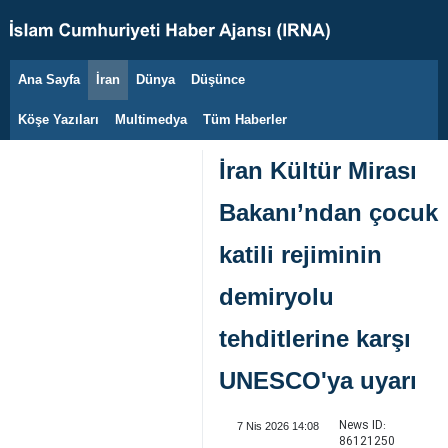
Ana Sayfa
İran
Dünya
Düşünce
6 Ağustos 2026
Köşe Yazıları
Multimedya
Tüm Haberler
İran Kültür Mirası
Bakanı’ndan çocuk
katili rejiminin
demiryolu
tehditlerine karşı
UNESCO'ya uyarı
News ID:
7 Nis 2026 14:08
86121250