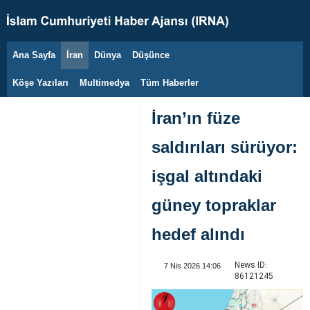
Ana Sayfa
İran
Dünya
Düşünce
8 Ağustos 2026
Köşe Yazıları
Multimedya
Tüm Haberler
İran’ın füze
saldırıları sürüyor:
işgal altındaki
güney topraklar
hedef alındı
News ID:
7 Nis 2026 14:06
86121245