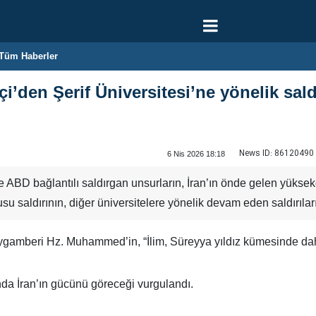
Tüm Haberler
kçi’den Şerif Üniversitesi’ne yönelik sal
News ID:
86120490
6 Nis 2026 18:18
e ABD bağlantılı saldırgan unsurların, İran’ın önde gelen yüksek
su saldırının, diğer üniversitelere yönelik devam eden saldırıları
gamberi Hz. Muhammed’in, “İlim, Süreyya yıldız kümesinde dahi ol
nda İran’ın gücünü göreceği vurgulandı.