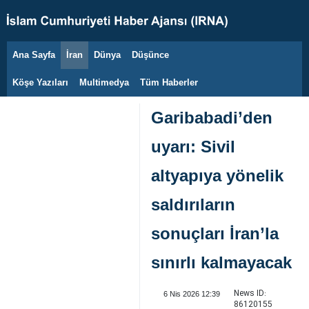
Ana Sayfa
İran
Dünya
Düşünce
8 Ağustos 2026
Köşe Yazıları
Multimedya
Tüm Haberler
Garibabadi’den
uyarı: Sivil
altyapıya yönelik
saldırıların
sonuçları İran’la
sınırlı kalmayacak
News ID:
6 Nis 2026 12:39
86120155