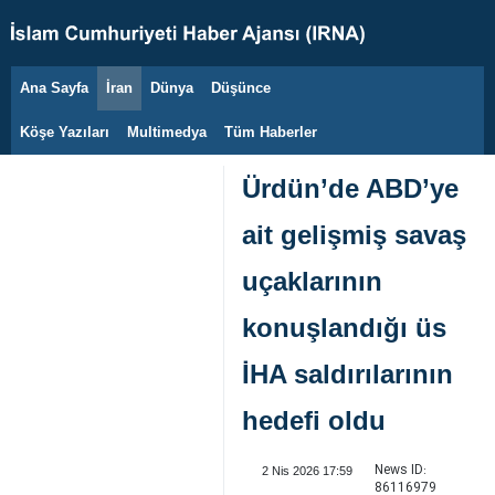
Ana Sayfa
İran
Dünya
Düşünce
8 Ağustos 2026
Köşe Yazıları
Multimedya
Tüm Haberler
Ürdün’de ABD’ye
ait gelişmiş savaş
uçaklarının
konuşlandığı üs
İHA saldırılarının
hedefi oldu
News ID:
2 Nis 2026 17:59
86116979