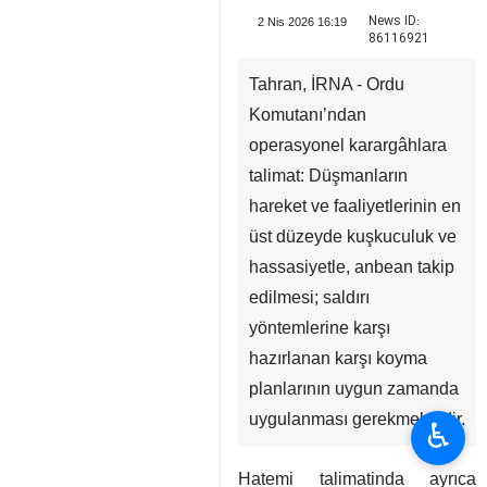
News ID:
2 Nis 2026 16:19
86116921
Tahran, İRNA - Ordu
Komutanı’ndan
operasyonel karargâhlara
talimat: Düşmanların
hareket ve faaliyetlerinin en
üst düzeyde kuşkuculuk ve
hassasiyetle, anbean takip
edilmesi; saldırı
yöntemlerine karşı
hazırlanan karşı koyma
planlarının uygun zamanda
uygulanması gerekmektedir.
♿︎
Hatemi talimatinda ayrıca