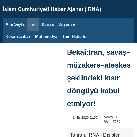
Ana Sayfa
İran
Dünya
Düşünce
9 Ağustos 2026
Köşe Yazıları
Multimedya
Tüm Haberler
Bekaî:İran, savaş–
müzakere–ateşkes
şeklindeki kısır
döngüyü kabul
etmiyor!
News ID:
2 Nis 2026 11:53
86116762
Tahran, İRNA - Dışişleri