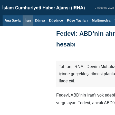
7 Ağustos 2026
Ana Sayfa
İran
Dünya
Düşünce
Köşe Yazıları
Multimedya
Fedevi: ABD’nin ah
hesabı
Tahran, İRNA - Devrim Muhafızl
içinde gerçekleştirilmesi planla
ifade etti.
Fedevi, ABD’nin İran’ı yok edeb
vurgulayan Fedevi, ancak ABD’ni