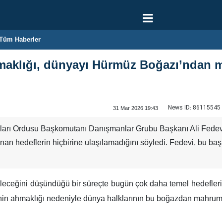
Tüm Haberler
maklığı, dünyayı Hürmüz Boğazı’ndan m
News ID:
86115545
31 Mar 2026 19:43
arı Ordusu Başkomutanı Danışmanlar Grubu Başkanı Ali Fedevi, 
nan hedeflerin hiçbirine ulaşılamadığını söyledi. Fedevi, bu başarı
ileceğini düşündüğü bir süreçte bugün çok daha temel hedefler
n ahmaklığı nedeniyle dünya halklarının bu boğazdan mahrum ka