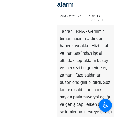
alarm
News ID:
29 Mar 2026 17:15
86113700
Tahran, İRNA - Gerilimin
tırmanmasının ardından,
haber kaynakları Hizbullah
ve İran tarafından işgal
altındaki toprakların kuzey
ve merkezi bölgelerine eş
zamanlı füze saldırıları
düzenlendiğini bildirdi. Söz
konusu saldırıların çok
sayıda patlamaya yol açtığı
♿︎
ve geniş çaplı erken uyarı
sistemlerinin devreye girdiği