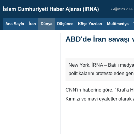
7 Ağustos 2026
Ana Sayfa
İran
Dünya
Düşünce
Köşe Yazıları
Multimedya
ABD'de İran savaşı v
New York, İRNA – Batılı medya k
politikalarını protesto eden geni
CNN'in haberine göre, "Kral'a Hayı
Kırmızı ve mavi eyaletler olarak 