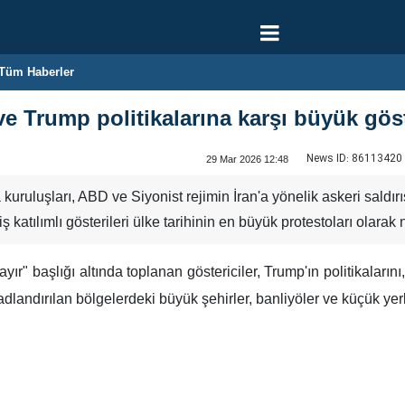
Tüm Haberler
e Trump politikalarına karşı büyük göst
News ID:
86113420
29 Mar 2026 12:48
uruluşları, ABD ve Siyonist rejimin İran'a yönelik askeri saldı
ş katılımlı gösterileri ülke tarihinin en büyük protestoları olarak n
r" başlığı altında toplanan göstericiler, Trump'ın politikalarını,
adlandırılan bölgelerdeki büyük şehirler, banliyöler ve küçük yer