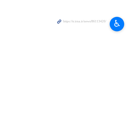
u boyunca Washington'daki National Mall alışveriş merkezinden
 doldurdu." şeklinde yansıttı.
♿︎
rşı "Kral'a Hayır" gösterileri için bir araya geldiğini yazdı.
sel sınır dışı baskısını kınayan sloganlar attığı ve el yapımı