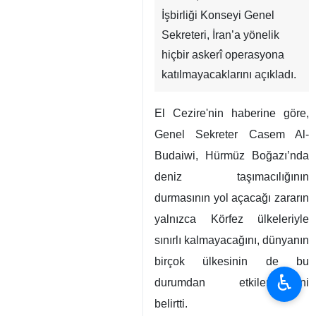
İşbirliği Konseyi Genel
Sekreteri, İran’a yönelik
hiçbir askerî operasyona
katılmayacaklarını açıkladı.
El Cezire'nin haberine göre,
Genel Sekreter Casem Al-
Budaiwi, Hürmüz Boğazı’nda
deniz taşımacılığının
durmasının yol açacağı zararın
yalnızca Körfez ülkeleriyle
sınırlı kalmayacağını, dünyanın
birçok ülkesinin de bu
♿︎
durumdan etkileneceğini
belirtti.