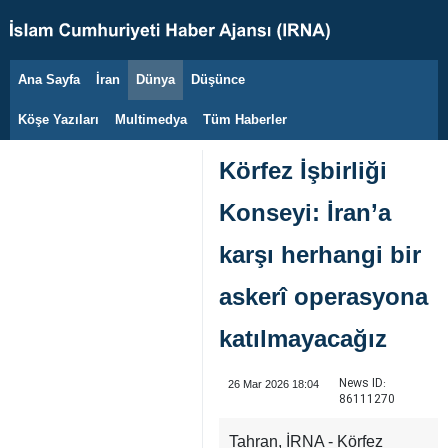
Ana Sayfa
İran
Dünya
Düşünce
8 Ağustos 2026
Köşe Yazıları
Multimedya
Tüm Haberler
Körfez İşbirliği
Konseyi: İran’a
karşı herhangi bir
askerî operasyona
katılmayacağız
News ID:
26 Mar 2026 18:04
86111270
Tahran, İRNA - Körfez