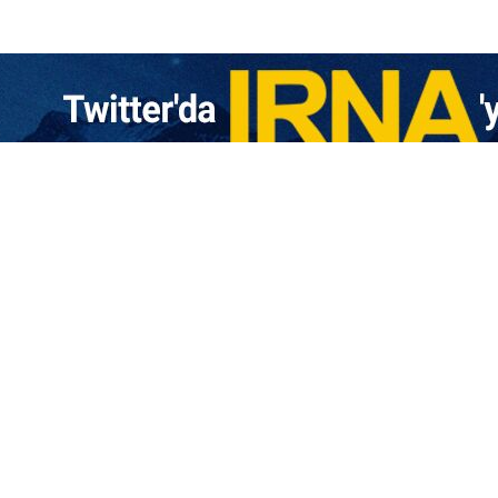
anı, Uluslararası Atom Enerjisi Ajansı (UAEA) Genel Direktörü i
tı Asya’da nükleer altyapıya yönelik herhangi bir askeri girişi
rnet sitesinin haberine göre, Wang Yi, Rafael Grossi ile görüş
lararası kuralları ihlal ettiğini ve iş birliği yerine zorlayıcı p
ni benzeri görülmemiş bir sınamayla karşı karşıya bıraktığını ve 
aların bölge dışına yayılma eğilimi gösterdiğini ve bunun küresel b