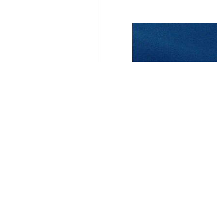
Tahran, İRNA– Çin Dışişleri Bak
gelişmelere dikkat çekerek, Ba
uyarısında bulundu.
Çin Dışişleri Bakanlığı’nın inte
ülkelerin güçlerine dayanarak ulus
sonrası kurulan uluslararası düze
Wang ayrıca, Batı Asya’daki çatışm