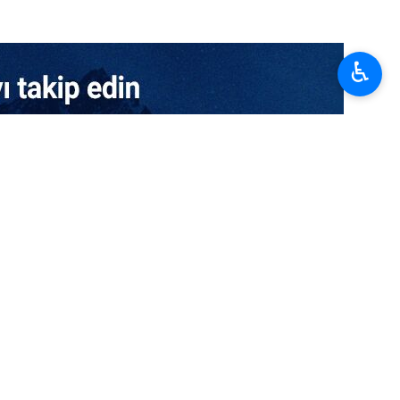
♿︎
le gerçekleştirdiği görüşmede, Batı Asya’daki tehlikeli
min “öngörülemez ve felaket boyutunda” sonuçlar doğuracağı
mesinde mevcut küresel istikrarsızlığa işaret etti. Wang, bazı
olitikalar benimsediğini belirtti. Bu durumun, İkinci Dünya Savaşı
“orman kanununa” dönüş riskini artırdığını ifade etti.
arış ile istikrarı tehdit ettiğini dile getirdi.