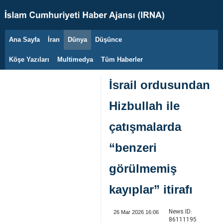
Ana Sayfa
İran
Dünya
Düşünce
10 Ağustos 2026
Köşe Yazıları
Multimedya
Tüm Haberler
İsrail ordusundan
Hizbullah ile
çatışmalarda
“benzeri
görülmemiş
kayıplar” itirafı
News ID:
26 Mar 2026 16:06
86111195