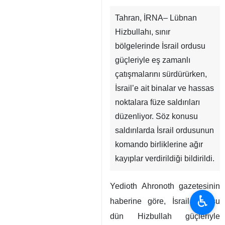
Tahran, İRNA– Lübnan
Hizbullahı, sınır
bölgelerinde İsrail ordusu
güçleriyle eş zamanlı
çatışmalarını sürdürürken,
İsrail’e ait binalar ve hassas
noktalara füze saldırıları
düzenliyor. Söz konusu
saldırılarda İsrail ordusunun
komando birliklerine ağır
kayıplar verdirildiği bildirildi.
Yedioth Ahronoth gazetesinin
♿︎
haberine göre, İsrail ordusu
dün Hizbullah güçleriyle