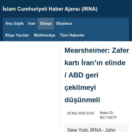
Ana Sayfa
İran
Dünya
Düşünce
9 Ağustos 2026
Köşe Yazıları
Multimedya
Tüm Haberler
Mearsheimer: Zafer
kartı İran’ın elinde
/ ABD geri
çekilmeyi
düşünmeli
News ID:
25 Mar 2026 22:55
86110679
New York, İRNA - John