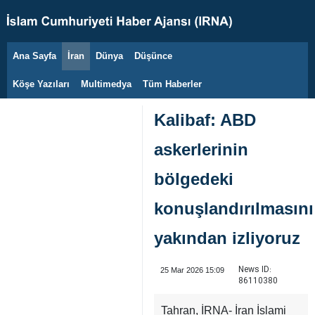
Ana Sayfa
İran
Dünya
Düşünce
9 Ağustos 2026
Köşe Yazıları
Multimedya
Tüm Haberler
Kalibaf: ABD
askerlerinin
bölgedeki
konuşlandırılmasını
yakından izliyoruz
News ID:
25 Mar 2026 15:09
86110380
Tahran, İRNA- İran İslami