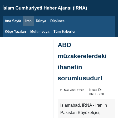
Ana Sayfa
İran
Dünya
Düşünce
7 Ağustos 2026
Köşe Yazıları
Multimedya
Tüm Haberler
ABD
müzakerelerdeki
ihanetin
sorumlusudur!
News ID:
25 Mar 2026 12:42
86110228
İslamabad, İRNA - İran’ın
Pakistan Büyükelçisi,