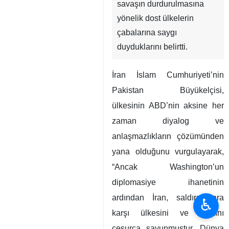
savaşın durdurulmasına
yönelik dost ülkelerin
çabalarına saygı
duyduklarını belirtti.
İran İslam Cumhuriyeti’nin
Pakistan Büyükelçisi,
ülkesinin ABD’nin aksine her
zaman diyalog ve
anlaşmazlıkların çözümünden
yana olduğunu vurgulayarak,
“Ancak Washington’un
diplomasiye ihanetinin
ardından İran, saldırganlara
♿︎
karşı ülkesini ve halkını
cesurca savunmuştur. Dünya