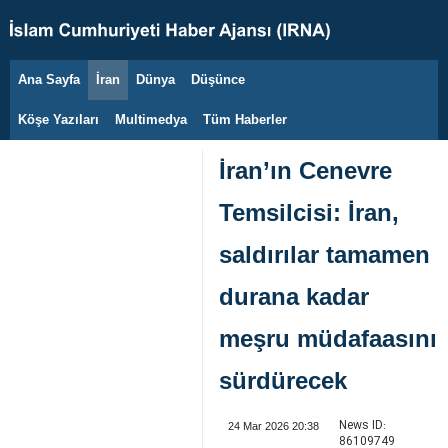
Ana Sayfa
İran
Dünya
Düşünce
6 Ağustos 2026
Köşe Yazıları
Multimedya
Tüm Haberler
İran’ın Cenevre
Temsilcisi: İran,
saldırılar tamamen
durana kadar
meşru müdafaasını
sürdürecek
News ID:
24 Mar 2026 20:38
86109749