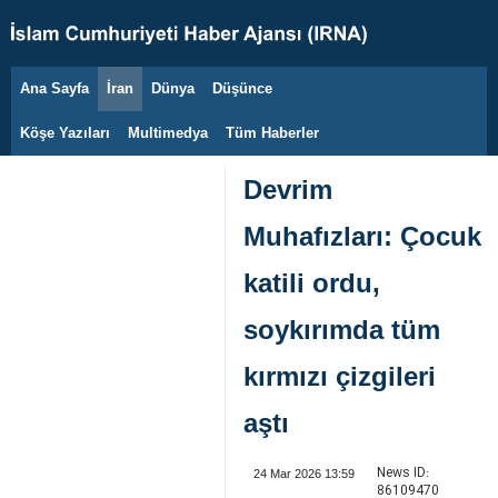
Ana Sayfa
İran
Dünya
Düşünce
7 Ağustos 2026
Köşe Yazıları
Multimedya
Tüm Haberler
Devrim
Muhafızları: Çocuk
katili ordu,
soykırımda tüm
kırmızı çizgileri
aştı
News ID:
24 Mar 2026 13:59
86109470