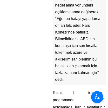
hedef alma yönündeki
açıklamalarına değinerek,
“Eğer bu hatayı yaparlarsa
onları felç eder, Fars
Körfezi’nde batırırız.
Bilmelidirler ki ABD’nin
kurtuluşu için son fırsatlar
tükenmek üzere ve
aklıselim sahiplerinin bu
bataklıktan çıkarmak için
fazla zamanı kalmamıştır”
dedi.
Rızai, bir televizyon
♿︎
programında yaptığı
açıklamada, İran’ın evlatlarının