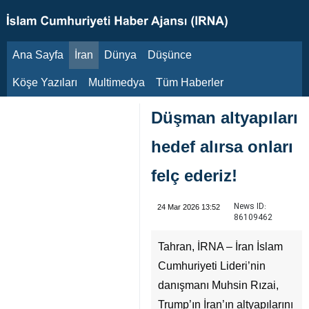
Ana Sayfa
İran
Dünya
Düşünce
8 Ağustos 2026
Köşe Yazıları
Multimedya
Tüm Haberler
Düşman altyapıları
hedef alırsa onları
felç ederiz!
News ID:
24 Mar 2026 13:52
86109462
Tahran, İRNA – İran İslam
Cumhuriyeti Lideri’nin
danışmanı Muhsin Rızai,
Trump’ın İran’ın altyapılarını