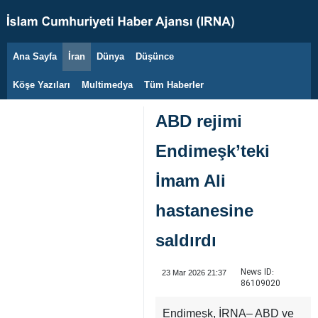
Ana Sayfa
İran
Dünya
Düşünce
8 Ağustos 2026
Köşe Yazıları
Multimedya
Tüm Haberler
ABD rejimi
Endimeşk’teki
İmam Ali
hastanesine
saldırdı
News ID:
23 Mar 2026 21:37
86109020
Endimeşk, İRNA– ABD ve