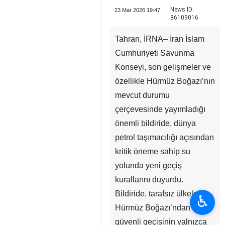
News ID:
23 Mar 2026 19:47
86109016
Tahran, İRNA– İran İslam
Cumhuriyeti Savunma
Konseyi, son gelişmeler ve
özellikle Hürmüz Boğazı’nın
mevcut durumu
çerçevesinde yayımladığı
önemli bildiride, dünya
petrol taşımacılığı açısından
kritik öneme sahip su
yolunda yeni geçiş
kurallarını duyurdu.
Bildiride, tarafsız ülkelerin
♿︎
Hürmüz Boğazı’ndan
güvenli geçişinin yalnızca