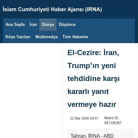
Ana Sayfa
İran
Dünya
Düşünce
10 Ağustos 2026
Köşe Yazıları
Multimedya
Tüm Haberler
El-Cezire: İran,
Trump’ın yeni
tehdidine karşı
kararlı yanıt
vermeye hazır
News ID:
22 Mar 2026 18:57
86108287