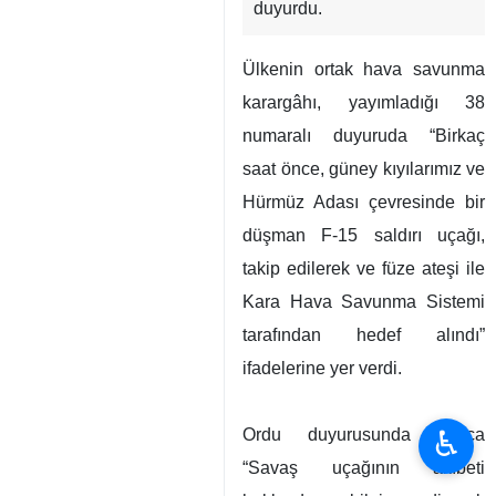
duyurdu.
Ülkenin ortak hava savunma
karargâhı, yayımladığı 38
numaralı duyuruda “Birkaç
saat önce, güney kıyılarımız ve
Hürmüz Adası çevresinde bir
düşman F-15 saldırı uçağı,
takip edilerek ve füze ateşi ile
Kara Hava Savunma Sistemi
tarafından hedef alındı”
ifadelerine yer verdi.
♿︎
Ordu duyurusunda ayrıca
“Savaş uçağının akıbeti