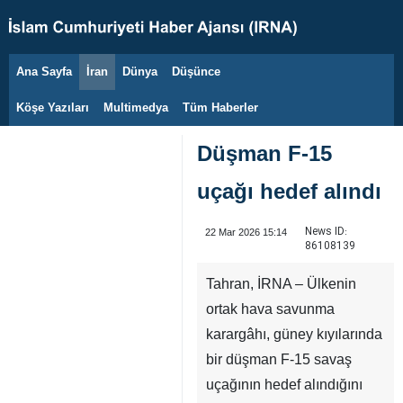
Ana Sayfa
İran
Dünya
Düşünce
7 Ağustos 2026
Köşe Yazıları
Multimedya
Tüm Haberler
Düşman F-15
uçağı hedef alındı
News ID:
22 Mar 2026 15:14
86108139
Tahran, İRNA – Ülkenin
ortak hava savunma
karargâhı, güney kıyılarında
bir düşman F-15 savaş
uçağının hedef alındığını