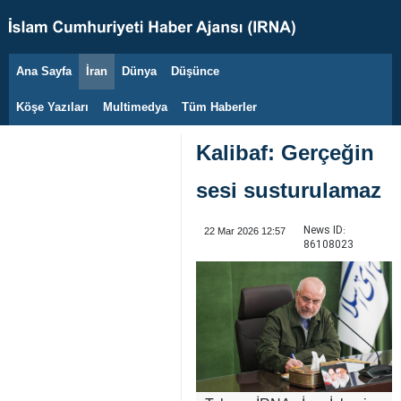
Ana Sayfa
İran
Dünya
Düşünce
7 Ağustos 2026
Köşe Yazıları
Multimedya
Tüm Haberler
Kalibaf: Gerçeğin
sesi susturulamaz
News ID:
22 Mar 2026 12:57
86108023