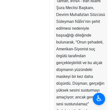
Tahran, İRNA - İran İslami
Şura Meclisi Başkanı,
Devrim Muhafızları Sözcüsü
Süleyman Nâîni’nin şehit
edilmesi nedeniyle
başsağlığı dileğinde
bulunarak, “Onun şehadeti,
Amerikan-Siyonist suç
örgütü tarafından
gerçekleştirildi ve bu alçak
düşmanın yüzündeki
maskeyi bir kez daha
düşürdü. Düşman, gerçeğin
yüksek sesini susturmayı
♿︎
amaçlıyor; ancak gerçeğin
sesi susturulamaz”