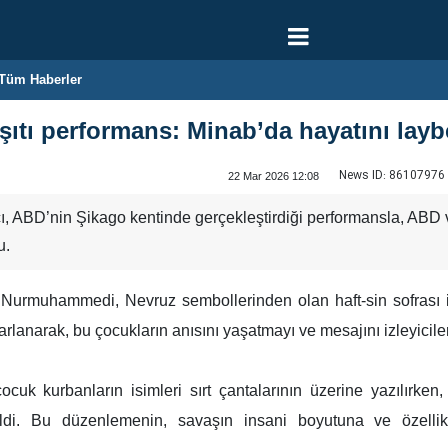
Tüm Haberler
şıtı performans: Minab’da hayatını layb
News ID:
86107976
22 Mar 2026 12:08
ı, ABD’nin Şikago kentinde gerçekleştirdiği performansla, ABD ve 
u.
urmuhammedi, Nevruz sembollerinden olan haft-sin sofrası il
rarlanarak, bu çocukların anısını yaşatmayı ve mesajını izleyicil
k kurbanların isimleri sırt çantalarının üzerine yazılırken,
ildi. Bu düzenlemenin, savaşın insani boyutuna ve özellik