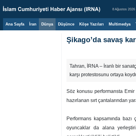
8 Ağustos 2026
Ana Sayfa
İran
Dünya
Düşünce
Köşe Yazıları
Multimedya
Şikago’da savaş kar
Tahran, İRNA – İranlı bir sanatç
karşı protestosunu ortaya koyd
Söz konusu performansta Emir N
hazırlanan sırt çantalarından ya
Performans kapsamında bazı çocu
oyuncaklar da alana yerleştir