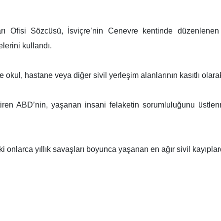
arı Ofisi Sözcüsü, İsviçre’nin Cenevre kentinde düzenlenen 
elerini kullandı.
 okul, hastane veya diğer sivil yerleşim alanlarının kasıtlı olar
ştiren ABD’nin, yaşanan insani felaketin sorumluluğunu üstl
i onlarca yıllık savaşları boyunca yaşanan en ağır sivil kayıplard