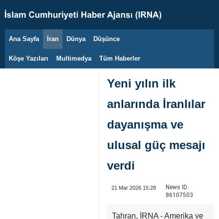
Ana Sayfa
İran
Dünya
Düşünce
8 Ağustos 2026
Köşe Yazıları
Multimedya
Tüm Haberler
Yeni yılın ilk
anlarında İranlılar
dayanışma ve
ulusal güç mesajı
verdi
News ID:
21 Mar 2026 15:28
86107503
Tahran, İRNA - Amerika ve