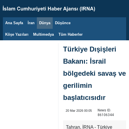
Ana Sayfa
İran
Dünya
Düşünce
10 Ağustos 2026
Köşe Yazıları
Multimedya
Tüm Haberler
Türkiye Dışişleri
Bakanı: İsrail
bölgedeki savaş ve
gerilimin
başlatıcısıdır
News ID:
20 Mar 2026 00:05
86106344
Tahran, İRNA - Türkiye