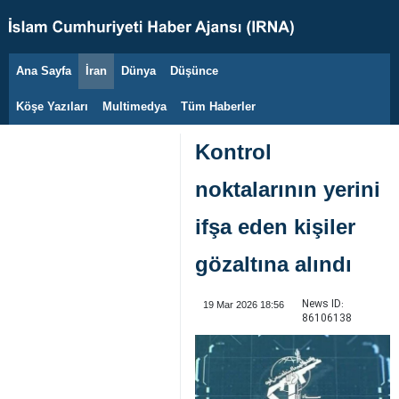
Ana Sayfa
İran
Dünya
Düşünce
7 Ağustos 2026
Köşe Yazıları
Multimedya
Tüm Haberler
Kontrol
noktalarının yerini
ifşa eden kişiler
gözaltına alındı
News ID:
19 Mar 2026 18:56
86106138