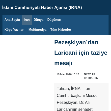
Ana Sayfa
İran
Dünya
Düşünce
9 Ağustos 2026
Köşe Yazıları
Multimedya
Tüm Haberler
Pezeşkiyan’dan
Laricani için taziye
mesajı
News ID:
18 Mar 2026 15:15
86105086
Tahran, İRNA - İran
Cumhurbaşkanı Mesud
Pezeşkiyan, Dr. Ali
Laricani’nin şehadeti