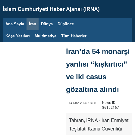
Ana Sayfa
İran
Dünya
Düşünce
6 Ağustos 2026
Köşe Yazıları
Multimedya
Tüm Haberler
İran’da 54 monarşi
yanlısı “kışkırtıcı”
ve iki casus
gözaltına alındı
News ID:
14 Mar 2026 18:00
86102167
Tahran, İRNA - İran Emniyet
Teşkilatı Kamu Güvenliği