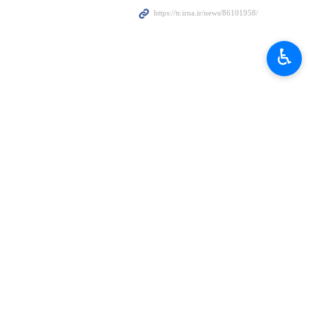
♿︎
imiz yok