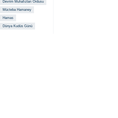
Devrim Muhafızları Ordusu
Mücteba Hamaney
Hamas
Dünya Kudüs Günü
İlgili haberler
Tümgeneral Safev
Tahran, İRNA - Sil
Devrim Muhafızl
Tahran, İRNA - İra