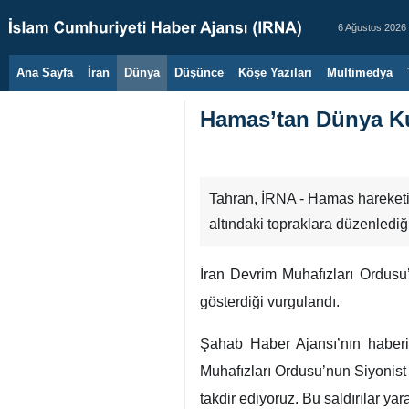
6 Ağustos 2026
Ana Sayfa
İran
Dünya
Düşünce
Köşe Yazıları
Multimedya
Hamas’tan Dünya Ku
Tahran, İRNA - Hamas hareketini
altındaki topraklara düzenlediği s
İran Devrim Muhafızları Ordusu’n
gösterdiği vurgulandı.
Şahab Haber Ajansı’nın haber
Muhafızları Ordusu’nun Siyonist r
takdir ediyoruz. Bu saldırılar yar