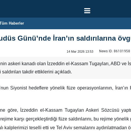
Tüm Haberler
düs Günü’nde İran’ın saldırılarına öv
News ID:
86101958
14 Mar 2026 13:53
n askeri kanadı olan İzzeddin el-Kassam Tugayları, ABD ve İsrail
aldırıları takdir ettiklerini açıkladı.
un Siyonist hedeflere yönelik füze operasyonlarının, İran’ın F
ine göre, İzzeddin el-Kassam Tugayları Askeri Sözcüsü yap
ejime karşı gerçekleştirdiği füze saldırılarını, bu rejime yöneli
alı kalplerimizi teselli etti ve Tel Aviv semalarını aydınlatmadan ön