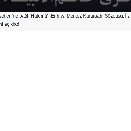
vetleri’ne bağlı Hatemü’l-Enbiya Merkez Karargâhı Sözcüsü, İran’ı
ni açıkladı.
n petrol, ekonomik ve enerji altyapılarının hedef alınması durumu
hı Sözcüsü, saldırgan ve yenilgiye uğramış olarak nitelediği 
t olarak bildiriyoruz ki, İran İslam Cumhuriyeti’nin petrol, 
e de uyardığımız üzere derhal karşılık verilecektir. Bu kapsam
 petrol, ekonomik ve enerji altyapıları yok edilecek ve kül yığını