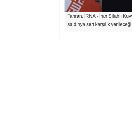
Tahran, İRNA - İran Silahlı Kuv
saldırıya sert karşılık verileceği
Sözcü yaptığı açıklamada, İran’ı
Hatemü’l-Enbiya Merkez Karargâ
Başkanı’nın açıklamalarına yanı
gerçekleşmesi halinde, daha önc
yapan petrol şirketlerine ait tüm
İran
Askeri
0 Persons
Ekler