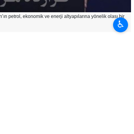
n petrol, ekonomik ve enerji altyapılarına yönelik olası bir
♿︎
nda buna misilleme yapılacağını belirtti.
ABD yönetimine uyarıda bulunarak “Saldırgan ve terörist ABD
ekonomik ve enerji altyapılarına yönelik herhangi bir saldırı
da, bölgede Amerikan hissesi bulunan ya da ABD ile iş birliği
na dönüştürülecektir.” uyarısında bulundu.