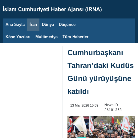
Ana Sayfa
İran
Dünya
Düşünce
8 Ağustos 2026
Köşe Yazıları
Multimedya
Tüm Haberler
Cumhurbaşkanı
Tahran’daki Kudüs
Günü yürüyüşüne
katıldı
News ID:
13 Mar 2026 15:59
86101368