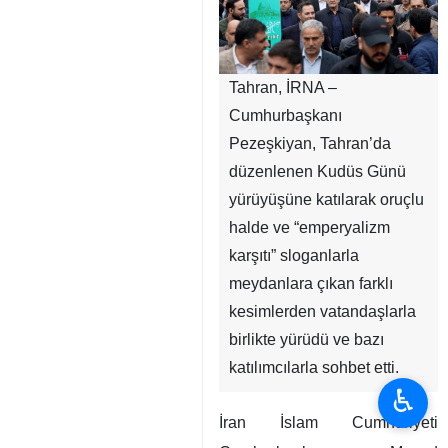
Tahran, İRNA –
Cumhurbaşkanı
Pezeşkiyan, Tahran’da
düzenlenen Kudüs Günü
yürüyüşüne katılarak oruçlu
halde ve “emperyalizm
karşıtı” sloganlarla
meydanlara çıkan farklı
kesimlerden vatandaşlarla
birlikte yürüdü ve bazı
katılımcılarla sohbet etti.
♿︎
İran İslam Cumhuriyeti