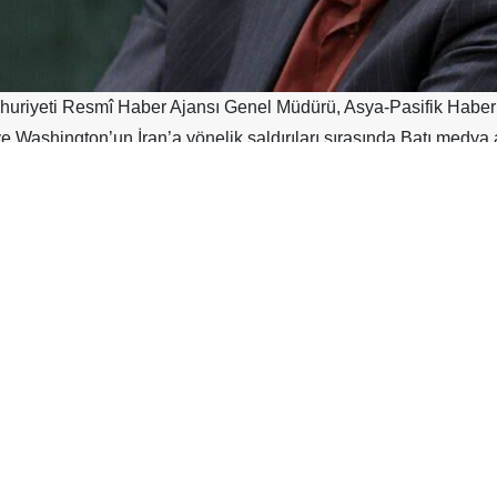
uriyeti Resmî Haber Ajansı Genel Müdürü, Asya-Pasifik Haber Aj
ve Washington’un İran’a yönelik saldırıları sırasında Batı medy
haber ajanslarını gerçekleri ve İran halkının sesini yansıtmaya çağı
i Ensari, mektubunda ABD ve Siyonist rejimin saldırılarının 
ifade etti. Ensari, saldırganların yalnızca İslam Devrimi Lideri ile
def alarak İran halkına mümkün olan en büyük acı ve can kaybını y
 ilk gününde İran’ın güneyindeki Minab kentinde bulunan bir i
sonelinin şehit düştüğünü kaydetti.
en günlerde çeşitli spor komplekslerine saldırı düzenlediğini
Cumhuriyeti Radyo ve Televizyon Kurumunu da hedef aldığını ifa