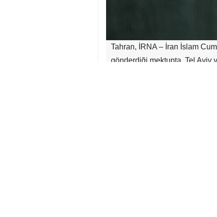
Tahran, İRNA – İran İslam Cumh
gönderdiği mektupta, Tel Aviv 
yansıttığını belirterek, Asyalı 
İRNA Genel Müdürü Hüseyin Cabir
Milletler Şartı’nı ihlal ettiğini 
sivil hedefleri kasıtlı olarak he
Ensari, söz konusu saldırıların
öğrenci ile öğretmen ve okul per
Ayrıca saldırganların takip ed
engellemek amacıyla İran İslam 