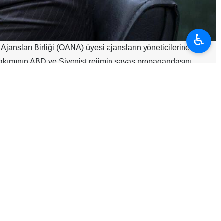
♿︎
ansları Birliği (OANA) üyesi ajansların yöneticilerine
a akımının ABD ve Siyonist rejimin savaş propagandasını
rdı.
emredici hukuk kurallarını, uluslararası hukuku ve Birleşmiş
 bazı İranlı yetkililerini şehit etmekle kalmadığını, aynı zamanda
aşatmayı amaçladığını belirtti.
lkokulun hedef alındığını ve bu saldırı sonucu en az 165 kız
 ve kendi savaş suçlarına ilişkin haberlerin yayımlanmasını
de etti.